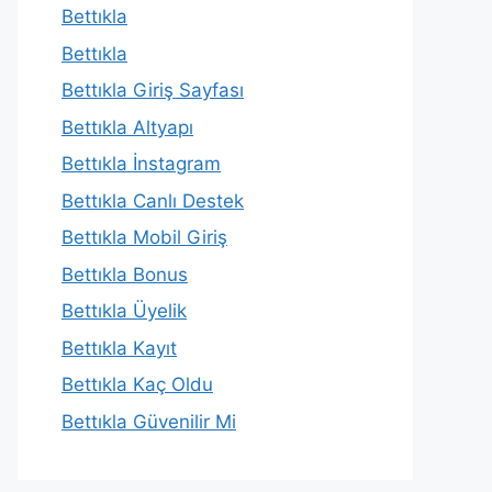
Bettıkla
Bettıkla
Bettıkla Giriş Sayfası
Bettıkla Altyapı
Bettıkla İnstagram
Bettıkla Canlı Destek
Bettıkla Mobil Giriş
Bettıkla Bonus
Bettıkla Üyelik
Bettıkla Kayıt
Bettıkla Kaç Oldu
Bettıkla Güvenilir Mi