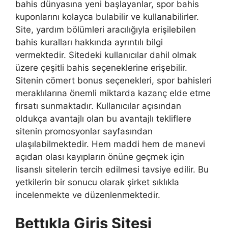
bahis dünyasına yeni başlayanlar, spor bahis
kuponlarını kolayca bulabilir ve kullanabilirler.
Site, yardım bölümleri aracılığıyla erişilebilen
bahis kuralları hakkında ayrıntılı bilgi
vermektedir. Sitedeki kullanıcılar dahil olmak
üzere çeşitli bahis seçeneklerine erişebilir.
Sitenin cömert bonus seçenekleri, spor bahisleri
meraklılarına önemli miktarda kazanç elde etme
fırsatı sunmaktadır. Kullanıcılar açısından
oldukça avantajlı olan bu avantajlı tekliflere
sitenin promosyonlar sayfasından
ulaşılabilmektedir. Hem maddi hem de manevi
açıdan olası kayıpların önüne geçmek için
lisanslı sitelerin tercih edilmesi tavsiye edilir. Bu
yetkilerin bir sonucu olarak şirket sıklıkla
incelenmekte ve düzenlenmektedir.
Bettıkla Giriş Sitesi