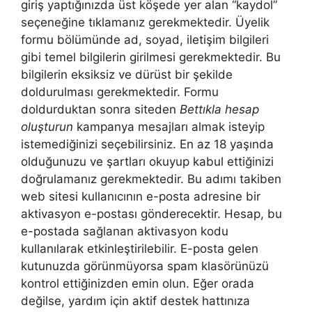
giriş yaptığınızda üst köşede yer alan “kaydol”
seçeneğine tıklamanız gerekmektedir. Üyelik
formu bölümünde ad, soyad, iletişim bilgileri
gibi temel bilgilerin girilmesi gerekmektedir. Bu
bilgilerin eksiksiz ve dürüst bir şekilde
doldurulması gerekmektedir. Formu
doldurduktan sonra siteden
Bettıkla hesap
oluşturun
kampanya mesajları almak isteyip
istemediğinizi seçebilirsiniz. En az 18 yaşında
olduğunuzu ve şartları okuyup kabul ettiğinizi
doğrulamanız gerekmektedir. Bu adımı takiben
web sitesi kullanıcının e-posta adresine bir
aktivasyon e-postası gönderecektir. Hesap, bu
e-postada sağlanan aktivasyon kodu
kullanılarak etkinleştirilebilir. E-posta gelen
kutunuzda görünmüyorsa spam klasörünüzü
kontrol ettiğinizden emin olun. Eğer orada
değilse, yardım için aktif destek hattınıza