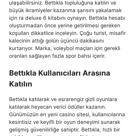
ulaşabilirsiniz. Bettıkla topluluğuna katılın ve
büyük ikramiyeler kazanma şansını yakalamak
için ra deluxe 6 kitabını oynayın. Bettıkla hesabı
oluşturmadan önce yerine getirilmesi gereken
koşulları dikkatlice inceleyin. Çoğu turist, misafir
kalecinin attığı golün üçüncü dakikasını
kurtarıyor. Marka, voleybol maçları için gerekli
oranları sağlayan fazla spor bahsi içerir.
Bettıkla Kullanıcıları Arasına
Katılın
Bettıkla katılarak ve esrarengiz gizli oyunlara
katılarak heyecan verici ödüller kazanın.
Günümüzün en yeni casino sitesi, kullanıcılarına
kesintisiz ve keyifli bir oyun deneyimi sunarak
gelişmiş güvenilirliğe sahiptir. Bettıkla, hızlı bir