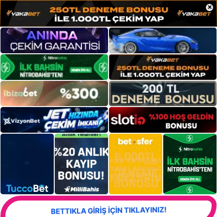
×
BETTIKLA GİRİŞ İÇİN TIKLAYINIZ!