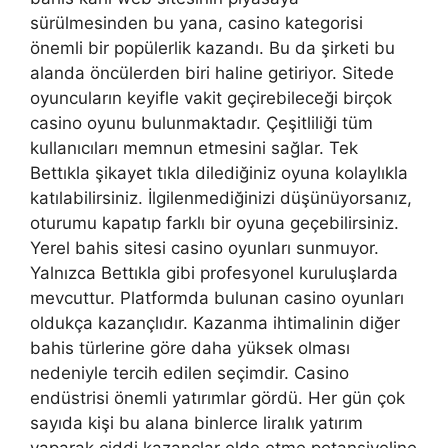
sürülmesinden bu yana, casino kategorisi
önemli bir popülerlik kazandı. Bu da şirketi bu
alanda öncülerden biri haline getiriyor. Sitede
oyuncuların keyifle vakit geçirebileceği birçok
casino oyunu bulunmaktadır. Çeşitliliği tüm
kullanıcıları memnun etmesini sağlar. Tek
Bettıkla şikayet tıkla dilediğiniz oyuna kolaylıkla
katılabilirsiniz. İlgilenmediğinizi düşünüyorsanız,
oturumu kapatıp farklı bir oyuna geçebilirsiniz.
Yerel bahis sitesi casino oyunları sunmuyor.
Yalnızca Bettıkla gibi profesyonel kuruluşlarda
mevcuttur. Platformda bulunan casino oyunları
oldukça kazançlıdır. Kazanma ihtimalinin diğer
bahis türlerine göre daha yüksek olması
nedeniyle tercih edilen seçimdir. Casino
endüstrisi önemli yatırımlar gördü. Her gün çok
sayıda kişi bu alana binlerce liralık yatırım
yaparak ciddi kazançlar elde etme potansiyeline