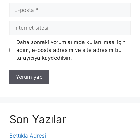
E-
posta
İnternet
sitesi
Daha sonraki yorumlarımda kullanılması için
adım, e-posta adresim ve site adresim bu
tarayıcıya kaydedilsin.
Son Yazılar
Bettıkla Adresi