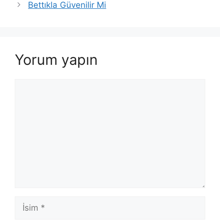
Bettıkla Güvenilir Mi
Yorum yapın
Yorum
İsim