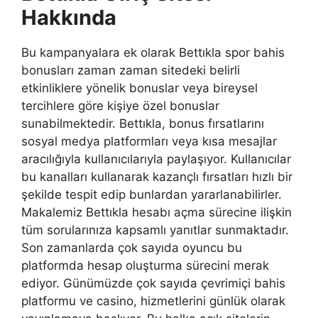
Hakkında
Bu kampanyalara ek olarak Bettıkla spor bahis
bonusları zaman zaman sitedeki belirli
etkinliklere yönelik bonuslar veya bireysel
tercihlere göre kişiye özel bonuslar
sunabilmektedir. Bettıkla, bonus fırsatlarını
sosyal medya platformları veya kısa mesajlar
aracılığıyla kullanıcılarıyla paylaşıyor. Kullanıcılar
bu kanalları kullanarak kazançlı fırsatları hızlı bir
şekilde tespit edip bunlardan yararlanabilirler.
Makalemiz Bettıkla hesabı açma sürecine ilişkin
tüm sorularınıza kapsamlı yanıtlar sunmaktadır.
Son zamanlarda çok sayıda oyuncu bu
platformda hesap oluşturma sürecini merak
ediyor. Günümüzde çok sayıda çevrimiçi bahis
platformu ve casino, hizmetlerini günlük olarak